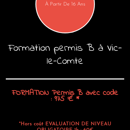
À Partir De 16 Ans
Formation
permis
B
à
Vic-
le-Comte
FORMATION
Permis
B
avec
code
: 975
€
*
*Hors coût EVALUATION DE NIVEAU